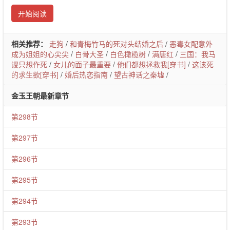
开始阅读
相关推荐：
走狗
/
和青梅竹马的死对头结婚之后
/
恶毒女配意外
成为姐姐的心尖尖
/
白骨大圣
/
白色橄榄树
/
满唐红
/
三国：我马
谡只想作死
/
女儿的面子最重要
/
他们都想拯救我[穿书]
/
这该死
的求生欲[穿书]
/
婚后热恋指南
/
望古神话之秦墟
/
金玉王朝最新章节
第298节
第297节
第296节
第295节
第294节
第293节