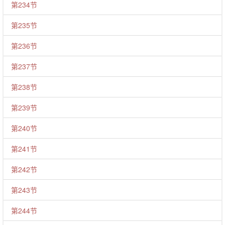
第234节
第235节
第236节
第237节
第238节
第239节
第240节
第241节
第242节
第243节
第244节