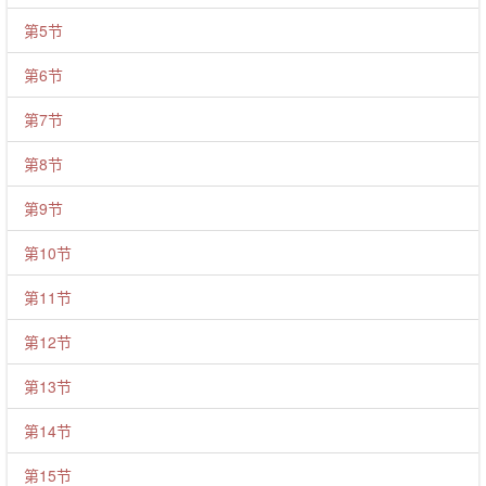
第5节
第6节
第7节
第8节
第9节
第10节
第11节
第12节
第13节
第14节
第15节