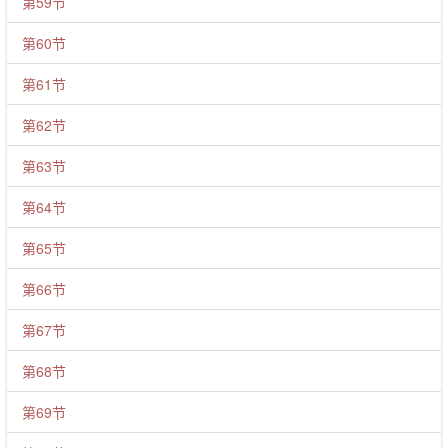
第59节
第60节
第61节
第62节
第63节
第64节
第65节
第66节
第67节
第68节
第69节