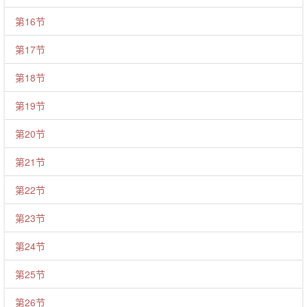
第16节
第17节
第18节
第19节
第20节
第21节
第22节
第23节
第24节
第25节
第26节