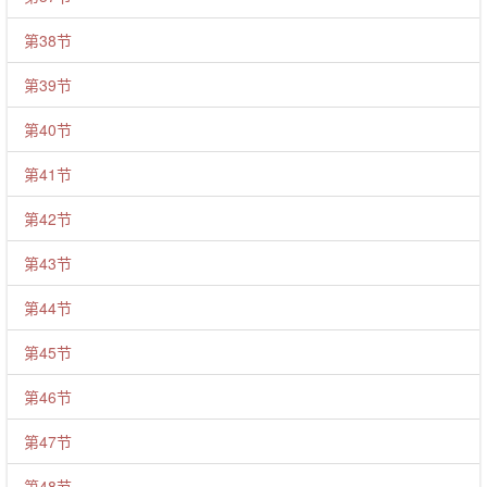
第38节
第39节
第40节
第41节
第42节
第43节
第44节
第45节
第46节
第47节
第48节