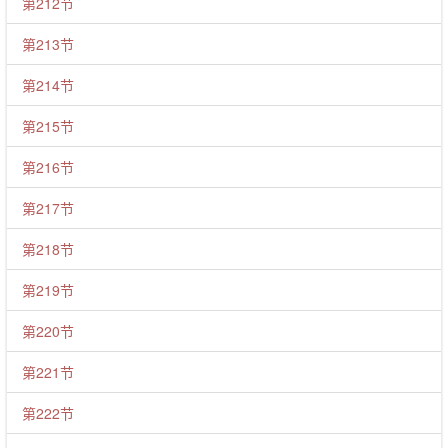
第212节
第213节
第214节
第215节
第216节
第217节
第218节
第219节
第220节
第221节
第222节