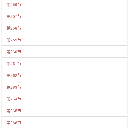
第256节
第257节
第258节
第259节
第260节
第261节
第262节
第263节
第264节
第265节
第266节