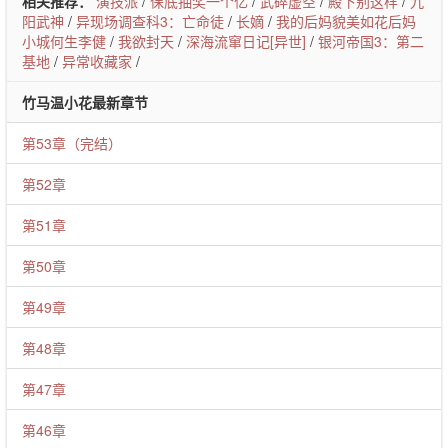
相关推荐：
演技派
/
保底抽奖一个亿
/
武碎虚空
/
殿下别这样
/
九
阳武神
/
异现场调查科3：亡命徒
/
长嫡
/
我的后妈貌美如花后妈
小城何生李健
/
我欲封天
/
深海流窜日记[异世]
/
银河帝国3：第二
基地
/
异常收藏家
/
竹马温小花最新章节
第53章（完结）
第52章
第51章
第50章
第49章
第48章
第47章
第46章