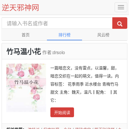
逆天邪神网
首页
排行榜
风云榜
竹马温小花
作者:drsolo
一篇暗恋文，没有雷点，以温馨，甜，
暗恋交织在一起的萌文，值得一读。内
容标签： 花季雨季 近水楼台 青梅竹马
甜文 主角：魏天，温凡┃配角： ┃其
它：
开始阅读