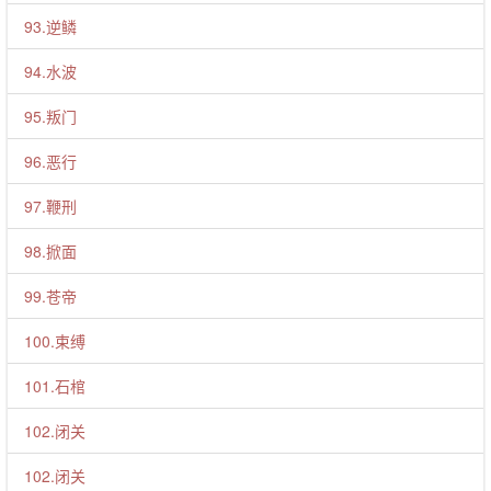
93.逆鳞
94.水波
95.叛门
96.恶行
97.鞭刑
98.掀面
99.苍帝
100.束缚
101.石棺
102.闭关
102.闭关