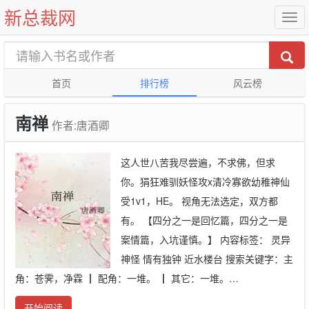
新总裁网
首页
排行榜
风云榜
南禅
作者:唐酒卿
这人世八苦我尽尝遍，不求佛，但求
你。狷狂难驯妖怪攻x清冷寡欲幼稚神仙
受1v1，HE。 视角无法选定，双方都
有。 【四分之一是回忆篇，四分之一是
案情篇，入坑谨慎。】 内容标签： 灵异
神怪 情有独钟 近水楼台 搜索关键字：主
角：苍霁，净霖 ┃ 配角：一堆。 ┃ 其它：一堆。…
开始阅读