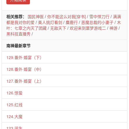
相关推荐：
国民神医
/
你不能这么对我[穿书]
/
雪中悍刀行
/
满满
都是我对你的爱
/
美人挑灯看剑
/
麋鹿行
/
恶魔总裁的小妻子
/
木
叶：七章之内灭了团藏
/
无敌天下
/
欢迎来到噩梦游戏二
/
神游
/
黑科技直播秀
/
南禅最新章节
129.番外·婚宴（下）
128.番外·婚宴（中）
127.番外·婚宴（上）
126.惊蛰
125.红线
124.大魔
123.诞生