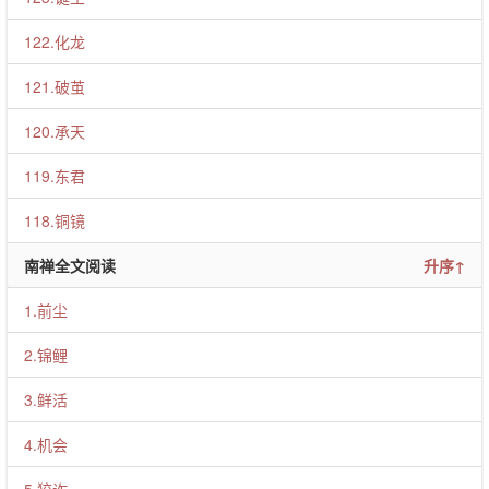
122.化龙
121.破茧
120.承天
119.东君
118.铜镜
南禅全文阅读
升序↑
1.前尘
2.锦鲤
3.鲜活
4.机会