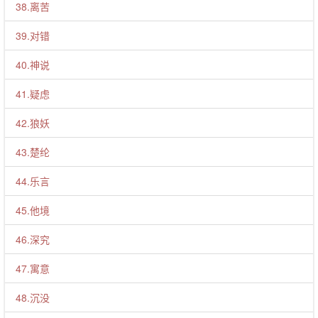
38.离苦
39.对错
40.神说
41.疑虑
42.狼妖
43.楚纶
44.乐言
45.他境
46.深究
47.寓意
48.沉没