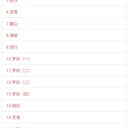
5.狡诈
6.苍霁
7.翻山
8.海蛟
9.西行
10.罗刹（一）
11.罗刹（二）
12.罗刹（三）
13.罗刹（四）
14.朔风
15.灵海