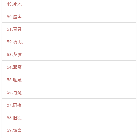
49.死地
50.虚实
51.冥冥
52.亵|玩
53.龙啸
54.邪魔
55.咽泉
56.再疑
57.雨夜
58.旧疾
59.霜雪