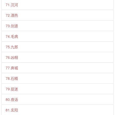
71.沉河
72.酒热
73.剑道
74.毛病
75.九郎
76.凶相
77.奔城
78.石精
79.捉迷
80.夜话
81.玄阳