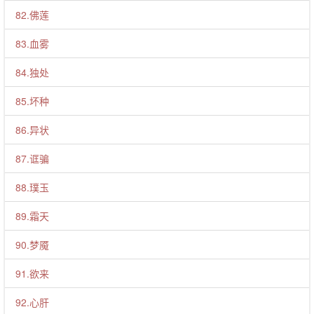
82.佛莲
83.血雾
84.独处
85.坏种
86.异状
87.诓骗
88.璞玉
89.霜天
90.梦魇
91.欲来
92.心肝