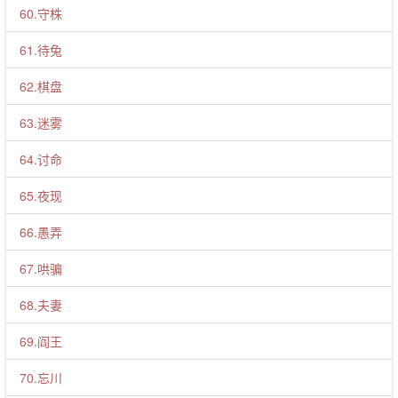
60.守株
61.待兔
62.棋盘
63.迷雾
64.讨命
65.夜现
66.愚弄
67.哄骗
68.夫妻
69.阎王
70.忘川