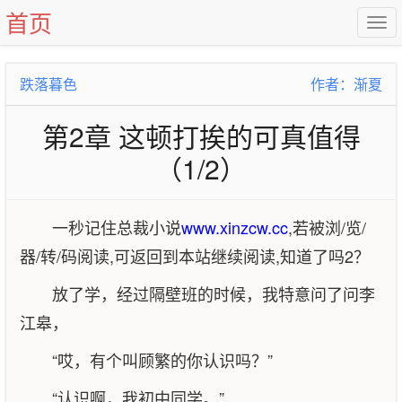
首页
跌落暮色
作者：渐夏
第2章 这顿打挨的可真值得
（1/2）
一秒记住总裁小说
www.xinzcw.cc
,若被浏/览/
器/转/码阅读,可返回到本站继续阅读,知道了吗2？
放了学，经过隔壁班的时候，我特意问了问李
江皋，
“哎，有个叫顾繁的你认识吗？”
“认识啊，我初中同学。”