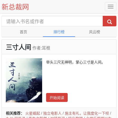
新总裁网
首页
排行榜
风云榜
三寸人间
作者:耳根
举头三尺无神明，掌心三寸是人间。
开始阅读
相关推荐：
火星崛起
/
独立电影人
/
施主有礼，让我度化一下呗
/