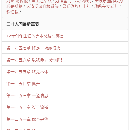
九州·羽传说
/
重生之豁然
/
刀镇星河
/
超凡黎明
/
全娱乐圈都以为
我是嗲精
/
人渣反派自救系统
/
最爱你的那十年
/
我的美女老师
/
狗情敌
/
三寸人间最新章节
12年创作生涯的完本总结与感言
第一四五七章 终是一场虚幻灭
第一四五六章 以我命，换你醒！
第一四五五章 终见本体
第一四五四章 离开
第一四五三章 一道信息
第一四五二章 岁月流逝
第一四五一章 你不是他