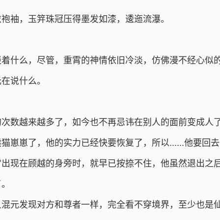
衣袍袖，玉笄珠冠压得墨发如漆，逶迤流瀑。
谈着什么，尽管，重霄的神情依旧冷淡，仿佛漫不经心似
元在说什么。
的次数越来越多了，如今也不再忌讳在别人的面前变成人
崽崽了，他的实力已经快要恢复了，所以......他要回
霄出现在顾越的身旁时，就早已按捺不住，他虽然退出之
了。
元发现对方和尊者一样，完全看不穿境界，至少也是仙君修为