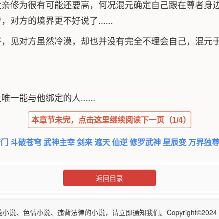
父亲修为很有可能还要高，何况混元确定自己跟在尊者身
方的境界更不好说了......
，见对方虽然冷漠，却也并没有完全不理会自己，混元于
能与他绑定的人......
本章节未完，点击这里继续阅读下一页（1/4）
唐门
斗破苍穹
武神主宰
剑来
遮天
仙逆
修罗武神
星辰变
万界独
返回目录
、色情小说、违背法律的小说，请立即通知我们。Copyright©2024