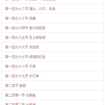
第一百九十二节 馒头、爪子、牙齿
第一百九十三节 活着
第一百九十四节 鬼爪的回答
第一百九十五节 天上掉馅饼
第一百九十六节 天空虎
第一百九十七节 烧钱的行当
第一百九十八节 于青
第一百九十九节 大订单
第二百节 金刚
第二百零一节 乌鸦座
第二百零二节 火鸦渡