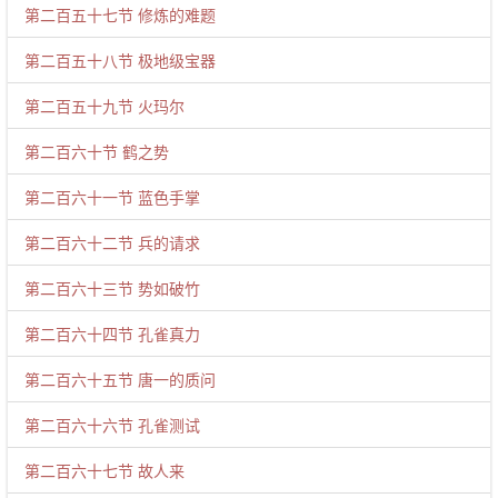
第二百五十七节 修炼的难题
第二百五十八节 极地级宝器
第二百五十九节 火玛尔
第二百六十节 鹤之势
第二百六十一节 蓝色手掌
第二百六十二节 兵的请求
第二百六十三节 势如破竹
第二百六十四节 孔雀真力
第二百六十五节 唐一的质问
第二百六十六节 孔雀测试
第二百六十七节 故人来