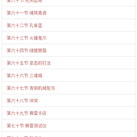
第六十节 光头彪哥
第六十一节 魂将甬道
第六十二节 孔雀蓝
第六十三节 火镰鬼爪
第六十四节 绿檀臂猿
第六十五节 变态的打法
第六十六节 三魂城
第六十七节 青铜机械鸵鸟
第六十八节 冲突
第六十九节 赛雷卡店
第七十节 赛雷测试仪