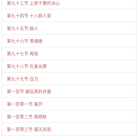
第九十三节 上官千惠的决心
第九十四节 十八铜人室
第九十五节 敌人
第九十六节 黑魂砲
第九十七节 再现
第九十八节 孔雀炎屏
第九十九节 压力
第一百节 被玩弄的井豪
第一百零一节 离开
第一百零二节 雨明秋
第一百零三节 唐天杀到