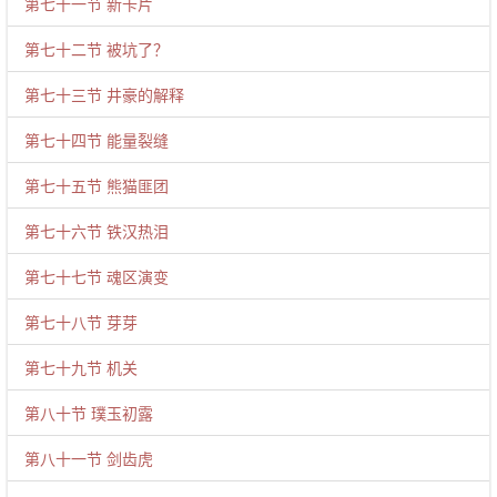
第七十一节 新卡片
第七十二节 被坑了？
第七十三节 井豪的解释
第七十四节 能量裂缝
第七十五节 熊猫匪团
第七十六节 铁汉热泪
第七十七节 魂区演变
第七十八节 芽芽
第七十九节 机关
第八十节 璞玉初露
第八十一节 剑齿虎