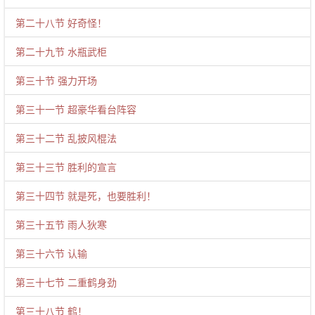
第二十八节 好奇怪！
第二十九节 水瓶武柜
第三十节 强力开场
第三十一节 超豪华看台阵容
第三十二节 乱披风棍法
第三十三节 胜利的宣言
第三十四节 就是死，也要胜利！
第三十五节 雨人狄寒
第三十六节 认输
第三十七节 二重鹤身劲
第三十八节 鹤！