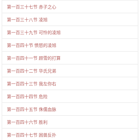
第一百三十七节 赤子之心
第一百三十八节 凌旭
第一百三十九节 可怜的凌旭
第一百四十节 愤怒的凌旭
第一百四十一节 顾雪的打算
第一百四十二节 华氏兄弟
第一百四十三节 我左你右
第一百四十四节 危险
第一百四十五节 侏儒血脉
第一百四十六节 胜利
第一百四十七节 困兽反扑