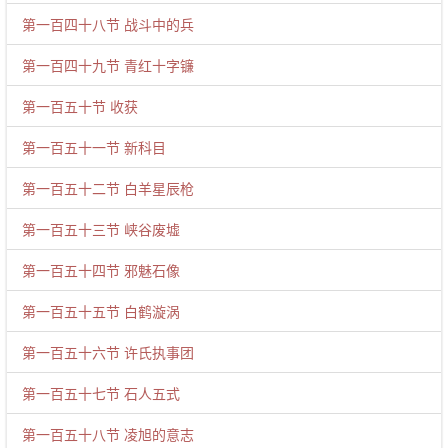
第一百四十八节 战斗中的兵
第一百四十九节 青红十字镰
第一百五十节 收获
第一百五十一节 新科目
第一百五十二节 白羊星辰枪
第一百五十三节 峡谷废墟
第一百五十四节 邪魅石像
第一百五十五节 白鹤漩涡
第一百五十六节 许氏执事团
第一百五十七节 石人五式
第一百五十八节 凌旭的意志