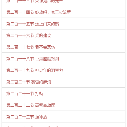
第二百一十三节 火镰鬼爪的光芒
第二百一十四节 绽放吧，鬼王火流萤
第二百一十五节 送上门来的鹤
第二百一十六节 兵的建议
第二百一十七节 我不会悲伤
第二百一十八节 巨爵座魔封剑
第二百一十九节 神少年的洞察力
第二百二十节 赛雷的麻烦
第二百二十一节 打劫
第二百二十二节 高智商劫匪
第二百二十三节 血冲盾