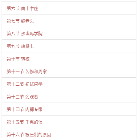
第六节 南十字座
第七节 魏老头
第八节 沙琪玛学院
第九节 魂将卡
第十节 转校
第十一节 苦修和周家
第十二节 初试闪拳
第十三节 旁观者
第十四节 肉搏专家
第十五节 千惠的信
第十六节 被压制的原因