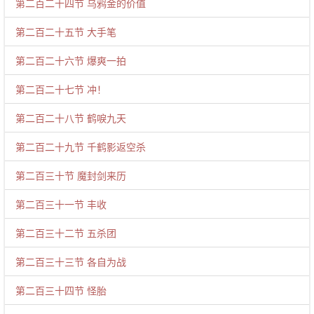
第二百二十四节 乌鸦金的价值
第二百二十五节 大手笔
第二百二十六节 爆爽一拍
第二百二十七节 冲！
第二百二十八节 鹤唳九天
第二百二十九节 千鹤影返空杀
第二百三十节 魔封剑来历
第二百三十一节 丰收
第二百三十二节 五杀团
第二百三十三节 各自为战
第二百三十四节 怪胎