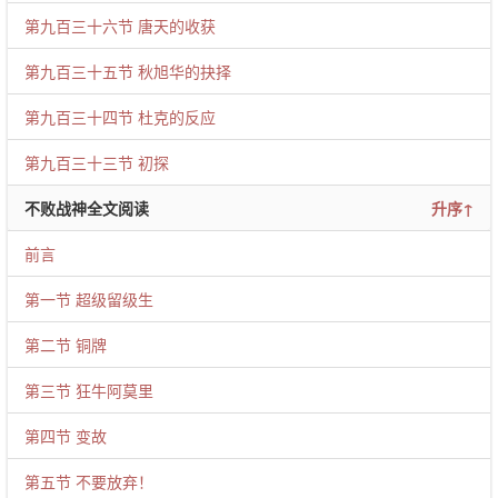
第九百三十六节 唐天的收获
第九百三十五节 秋旭华的抉择
第九百三十四节 杜克的反应
第九百三十三节 初探
不败战神全文阅读
升序↑
前言
第一节 超级留级生
第二节 铜牌
第三节 狂牛阿莫里
第四节 变故
第五节 不要放弃！