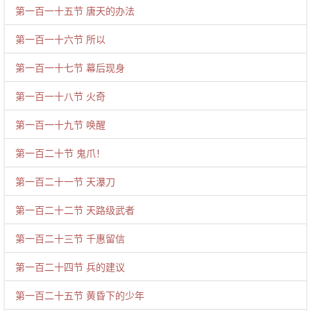
第一百一十五节 唐天的办法
第一百一十六节 所以
第一百一十七节 幕后现身
第一百一十八节 火奇
第一百一十九节 唤醒
第一百二十节 鬼爪！
第一百二十一节 天瀑刀
第一百二十二节 天路级武者
第一百二十三节 千惠留信
第一百二十四节 兵的建议
第一百二十五节 黄昏下的少年