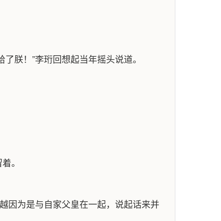
给了朕！”李珩回想起当年摇头说道。
留着。
李越因为是与自家父皇在一起，说起话来并