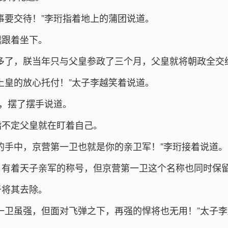
事要交待！”李珩指着地上的蒲团说道。
越跟着坐下。
多了，朕当年只与父皇参政了三个月，父皇就将朝政全交
上皇的放心托付！”太子李越笑着说道。
像，摆了摆手说道。
指不定父皇就在盯着自己。
的手中，京营第一卫也就是你的亲卫军！”李珩接着说道。
，有着天子亲军的称号，但京营第一卫这个名称也同时保
于将其去除。
一卫虽强，但面对飞弹之下，再强的悍将也无用！”太子