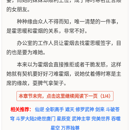
的女朋友。
种种缘由众人不得而知，唯一清楚的一件事，
是霍思暖和霍烟的关系，非常不好。
办公室的工作人员让霍烟去找霍思暖签字，目
的也是要为难她。
本来以为霍烟会直接推拒或者干脆发怒，这样
她就有契机要好好刁难霍烟，说她仗着傅时寒是主
席的缘故，耍脾气拿架子。
本章节未完，点击这里继续阅读下一页（1/4）
相关推荐：
仙逆
全职高手
遮天
修罗武神
剑来
斗破苍
穹
斗罗大陆2绝世唐门
星辰变
武神主宰
完美世界
吞噬
星空
万界独尊