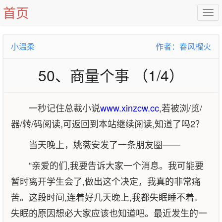
首页
小温柔
作者：春风榴火
50、商量个事 （1/4）
一秒记住总裁小说
www.xinzcw.cc
,若被浏/览/
器/转/码阅读,可返回到本站继续阅读,知道了吗2？
当天晚上，姚薇安发了一条朋友圈——
“亲爱的们,我要告诉大家一个消息。我可能要
暂时离开学生会了,做出这个决定，我真的非常痛
苦。这段时间,连着好几天晚上,我都失眠睡不着。
失眠的原因想必大家应该也知道吧。最近发生的一