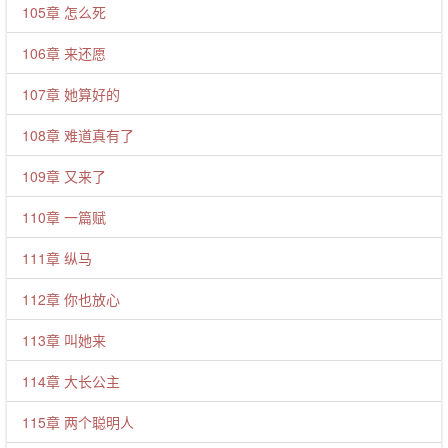
105章 怎么死
106章 来还愿
107章 她算好的
108章 难道真有了
109章 又来了
110章 一篇赋
111章 纵马
112章 你也放心
113章 叫她来
114章 大长公主
115章 两个聪明人