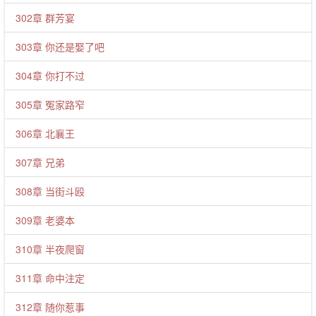
302章 群芳宴
303章 你还是娶了吧
304章 你打不过
305章 冤家路窄
306章 北襄王
307章 兄弟
308章 当街斗殴
309章 老婆本
310章 半夜爬窗
311章 命中注定
312章 随你惹事