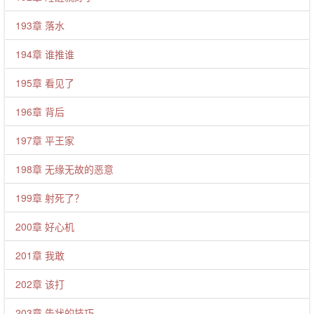
193章 落水
194章 谁推谁
195章 看见了
196章 背后
197章 平王家
198章 无缘无故的恶意
199章 射死了？
200章 好心机
201章 我敢
202章 该打
203章 告状的技巧