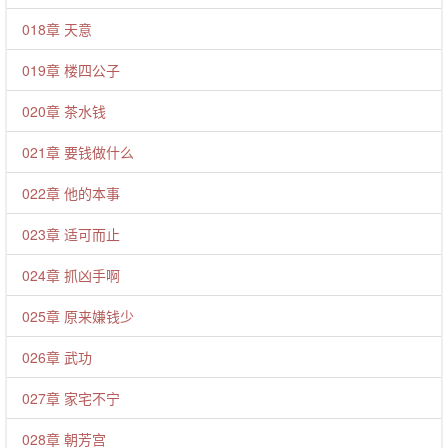
018章 天意
019章 楼四公子
020章 茶水钱
021章 要钱做什么
022章 他的本事
023章 适可而止
024章 抓凶手啊
025章 原来嫌钱少
026章 武功
027章 家宅不宁
028章 朝芳宫