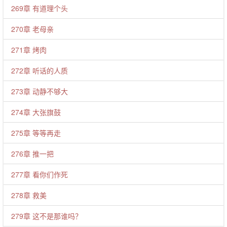
269章 有道理个头
270章 老母亲
271章 烤肉
272章 听话的人质
273章 动静不够大
274章 大张旗鼓
275章 等等再走
276章 推一把
277章 看你们作死
278章 救美
279章 这不是那谁吗？