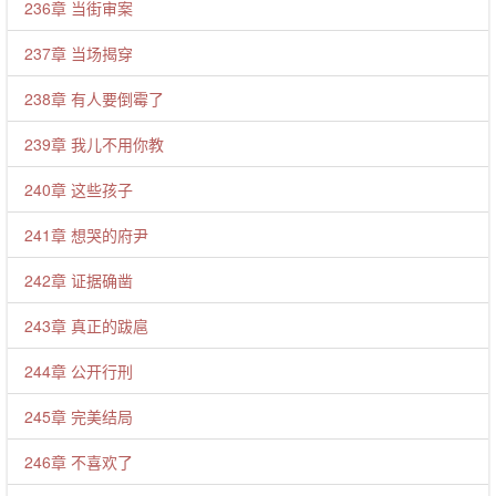
236章 当街审案
237章 当场揭穿
238章 有人要倒霉了
239章 我儿不用你教
240章 这些孩子
241章 想哭的府尹
242章 证据确凿
243章 真正的跋扈
244章 公开行刑
245章 完美结局
246章 不喜欢了