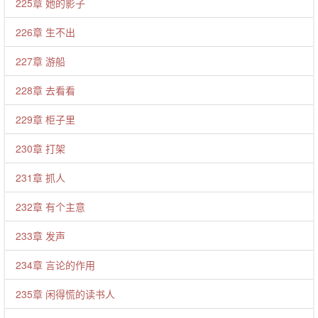
225章 她的影子
226章 生不出
227章 游船
228章 去看看
229章 柜子里
230章 打架
231章 抓人
232章 有个主意
233章 发声
234章 言论的作用
235章 闲得慌的读书人