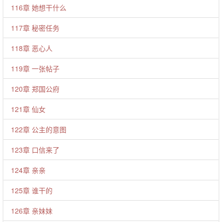
116章 她想干什么
117章 秘密任务
118章 恶心人
119章 一张帖子
120章 郑国公府
121章 仙女
122章 公主的意图
123章 口信来了
124章 亲亲
125章 谁干的
126章 亲妹妹