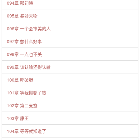
094章 那句诗
095章 暴殄天物
096章 一个会审美的人
097章 想什么好事
098章 一点也不美
099章 该认输还得认输
100章 吓破胆
101章 等我攒够了钱
102章 第二支签
103章 康王
104章 等等就知道了