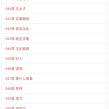
040章 先太子
041章 证据确凿
042章 皆有出处
043章 她还活着
044章 玉妃娘娘
045章 好人
046章 清明
047章 算什么难事
048章 祭拜
049章 真巧
050章 谁惦记