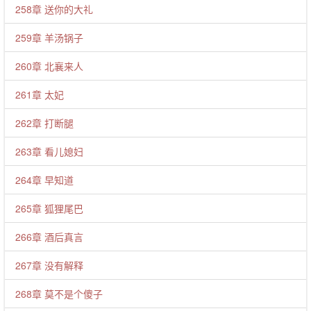
258章 送你的大礼
259章 羊汤锅子
260章 北襄来人
261章 太妃
262章 打断腿
263章 看儿媳妇
264章 早知道
265章 狐狸尾巴
266章 酒后真言
267章 没有解释
268章 莫不是个傻子