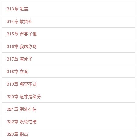
313章 进宫
314章 献贺礼
315章 得罪了谁
316章 我帮你骂
317章 淹死了
318章 立案
319章 哪里不对
320章 这才是缘分
321章 到处在传
322章 吃软怕硬
323章 指点