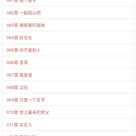
061章 搭个梯子
062章 一起招认吧
063章 被陷害的滋味
064章 好兄长
065章 你不是别人
066章 圣驾
067章 我是谁
068章 过往
069章 只是一个名字
070章 世上最亲的师父
071章 实在人