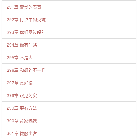
291章 警觉的表哥
292章 传说中的火坑
293章 你们见过吗？
294章 你有门路
295章 不是人
296章 和想的不一样
297章 真好骗
298章 眼见为实
299章 要有方法
300章 萧家选媳
301章 微服出宫