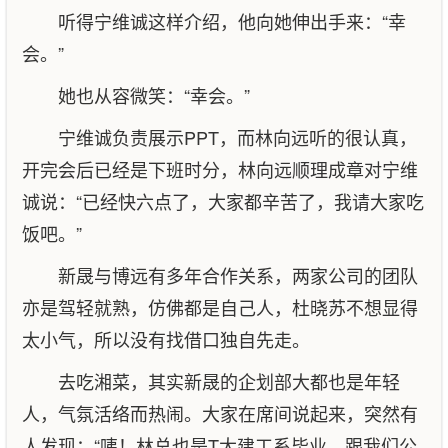
听得宁维诚这样介绍，他向她伸出手来：“幸
会。”
她也从容微笑：“幸会。”
宁维诚负责展示PPT，而林向远听的很认真，
开完会后已经是下班时分，林向远顺理成章对宁维
诚说：“已经快六点了，大家都辛苦了，我请大家吃
饭吧。”
新晟与博远有多年合作关系，两家公司的团队
亦是驾轻就熟，仿佛都是自己人，杜晓苏不想显得
太小气，所以没有找借口独自先走。
去吃湘菜，其实新晟的企划部大都也是年轻
人，气氛活络而热闹。大家在席间说起来，突然有
人发现：“咦！林总也是T大建工系毕业，跟我们公