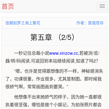
首页
佳期如梦之海上繁花
作者：匪我思存
第五章 （2/5）
一秒记住总裁小说
www.xinzcw.cc
,若被浏/览/
器/转/码阅读,可返回到本站继续阅读,知道了吗2？
“嗯，也许是觉得跟想像的不一样，神秘感消失
了，功课很重，作业很多，尤其是制图。那时候我
很娇气啊，常常画图画到要哭。”
他想像不出来她娇气的样子，因为她一直都很
执着很坚强，哪怕是做个小娱记，为拍张照片都会