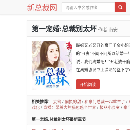
新总裁网
第一宠婚:总裁别太坏
作者:南安
联姻又老又丑的豪门千金小姐
的“丑妻”不闻不问所以结婚
说，我们离婚吧！”丑老婆干
在离婚协议书上潇洒的签下字
开始阅读
相关推荐：
妄咎
/
偏执的甜
/
和豪门总裁一起重生了
/
戏化
/
直播：带着大熊猫忽悠全世界
/
极品小县令
/
豪
第一宠婚:总裁别太坏最新章节