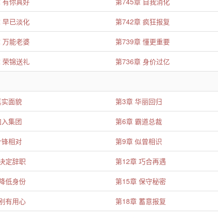
章 有你真好
第745章 自我消化
章 早已淡化
第742章 疯狂报复
章 万能老婆
第739章 懂更重要
章 荣锦送礼
第736章 身价过亿
真实面貌
第3章 华丽回归
加入集团
第6章 霸道总裁
针锋相对
第9章 似曾相识
 决定辞职
第12章 巧合再遇
 降低身份
第15章 保守秘密
 别有用心
第18章 蓄意报复