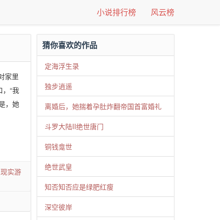
小说排行榜
风云榜
猜你喜欢的作品
定海浮生录
对家里
独步逍遥
，“我
是，她
离婚后，她揣着孕肚炸翻帝国首富婚礼
斗罗大陆II绝世唐门
铜钱龛世
绝世武皇
果现实游
知否知否应是绿肥红瘦
深空彼岸