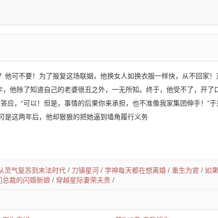
？他可不要！为了报复这场联姻，他换女人如换衣服一样快，从不回家！
一年，他除了知道自己的老婆很丑之外，一无所知。终于，他受不了，开了口
脆答应，“可以！但是，事情的后果你来承担，也不准像我家集团伸手！”于
可是这两年后，他却狠狠的把她逼到墙角履行义务
从灵气复苏到末法时代
/
刀镇星河
/
学神每天都在想离婚
/
重生为官
/
如
门总裁的闪婚新娘
/
穿越星际妻荣夫贵
/