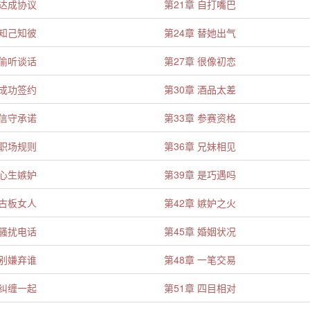
 达成协议
第21章 自打嘴巴
 知己知彼
第24章 替她出气
 偷听谈话
第27章 很像初恋
 成功签约
第30章 酒品太差
 信守承诺
第33章 参赛资格
 职场规则
第36章 兄妹相见
 心生嫉妒
第39章 是巧遇吗
 古板女人
第42章 嫉妒之火
 骚扰电话
第45章 婚姻状况
 别嫌弃谁
第48章 一笔交易
 纠缠一起
第51章 四目相对