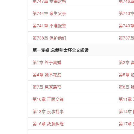
第747章 幸福定格
第746
第744章 亲生父亲
第743
第741章 不准报警
第740
第738章 保护他们
第737
第一宠婚:总裁别太坏全文阅读
第1章 终于离婚
第2章 
第4章 她不花痴
第5章 
第7章 冤家路窄
第8章 
第10章 正面交锋
第11章
第13章 没事找事
第14章
第16章 故意纠缠
第17章