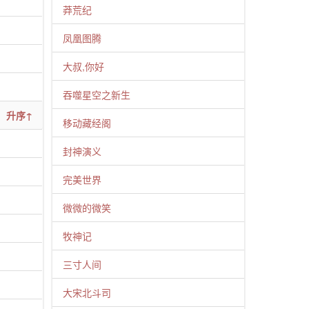
莽荒纪
凤凰图腾
大叔,你好
吞噬星空之新生
升序↑
移动藏经阁
封神演义
完美世界
微微的微笑
牧神记
三寸人间
大宋北斗司