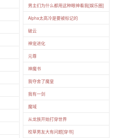
男主们为什么都用这种眼神看我[娱乐圈]
Alpha太高冷是要被标记的
破云
神宠进化
元尊
神魔书
我夺舍了魔皇
我有一剑
魔域
从龙族开始打穿世界
校草男友大有问题[穿书]