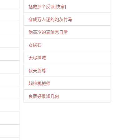
拯救那个反派[快穿]
穿成万人迷的炮灰竹马
伪高冷的真暗恋日常
女娲石
无尽神域
伏天剑尊
超神机械师
良辰好景知几何