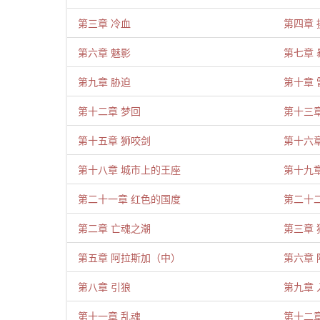
第三章 冷血
第四章 
第六章 魅影
第七章 
第九章 胁迫
第十章
第十二章 梦回
第十三章
第十五章 狮咬剑
第十六章
第十八章 城市上的王座
第十九
第二十一章 红色的国度
第二十
第二章 亡魂之潮
第三章 
第五章 阿拉斯加（中）
第六章
第八章 引狼
第九章 
第十一章 乱魂
第十二章