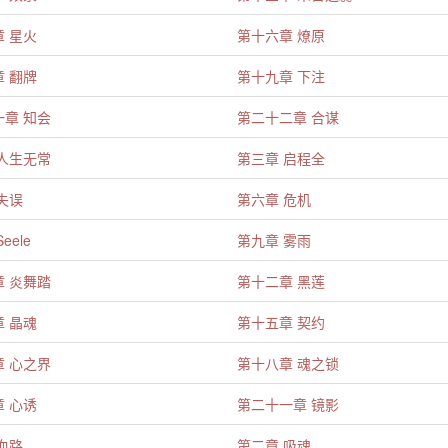
 星火
第十六章 燎原
 翻牌
第十九章 下注
章 知会
第二十二章 合谋
人生无常
第三章 启程全
失误
第六章 危机
eele
第九章 雾雨
 炎舞踏
第十二章 黑莲
 晶魂
第十五章 契约
 心之界
第十八章 魂之锁
 心诱
第二十一章 镜影
血路
第二章 吸魂