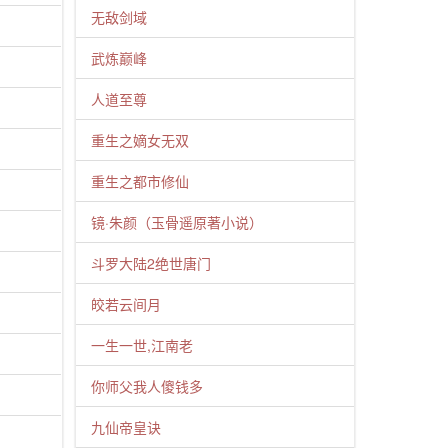
无敌剑域
武炼巅峰
人道至尊
重生之嫡女无双
重生之都市修仙
镜·朱颜（玉骨遥原著小说）
斗罗大陆2绝世唐门
皎若云间月
一生一世,江南老
你师父我人傻钱多
九仙帝皇诀