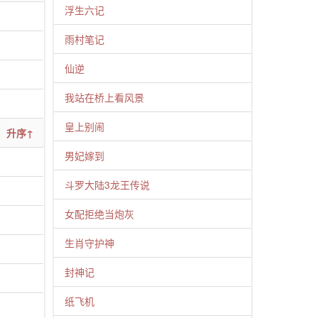
浮生六记
雨村笔记
仙逆
我站在桥上看风景
皇上别闹
升序↑
男妃嫁到
斗罗大陆3龙王传说
女配拒绝当炮灰
生肖守护神
封神记
纸飞机