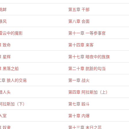
挑衅
第五章 干部
暴风
第八章 会面
 雷云中的魔影
第十一章 一等参事官
 致命
第十四章 来客
 星辉
第十七章 暗夜中的旌旗
章 黑落之船
第二十章 肮脏的勾当
二章 狼人的交易
第一章 战火
猎人头
第四章 阿拉斯加（上）
 阿拉斯加（下）
第七章 殴斗
入室
第十章 内爆
 奴隶
第十三章 末日之蕊