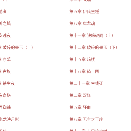
他者
第五章 伊氏黑槿
神之城
第八章 腐龙魂
安魂夜
第十一章 铁蹄破雨（上）
章 破碎的墨玉（上）
第十二章 破碎的墨玉（下）
 序幕
第十五章 暗楼
 古族
第十八章 骑士团
 杀生夜
第二十一章 生或死
东京塔
第二章 双谋
百蜘蛛
第五章 狂血
 水龙映月影
第八章 无主之王座