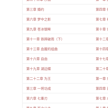
第三章 婚约
第四章 
第六章 梦中之影
第七章 
第九章 苍冰银眸
第十章 
第十一章 铁蹄破雨（下）
第十二
第十三章 血腥的组曲
第十四章
第十六章 自由
第十七章
第十九章 湖边蝶
第二十章
第二十二章 为王
第一章 
第三章 一将功成
第四章 
第六章 七重刃
第七章