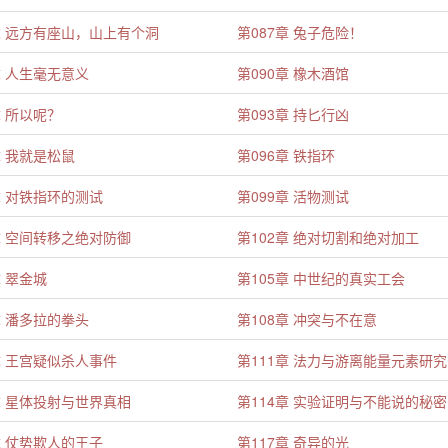
章 远方有座山，山上有个洞
第087章 兔子危险！
章 人生毫无意义
第090章 橡木酒馆
章 所以呢？
第093章 持匕行凶
章 我就是松鼠
第096章 铁指环
章 对铁指环的测试
第099章 活物测试
章 空间转移之绝对防御
第102章 绝对切割和绝对加工
章 翠金城
第105章 中世纪的真实工会
章 潘多拉的拳头
第108章 冲突与不在意
章 王宫疑似杀人事件
第111章 法力与游离能量元素研究
章 星体投射与世界真相
第114章 实验证明与不能说的秘密
章 仗势欺人的王子
第117章 奇异的光