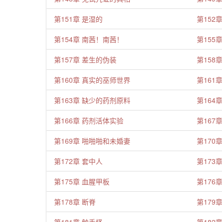
第151章 是湿的
第152
第154章 南茜！南茜！
第155
第157章 差生的伪装
第158
第160章 真实的巫师世界
第161
第163章 缺少的药剂原料
第164
第166章 药剂活体实验
第167
第169章 啪啪啪和未婚妻
第170
第172章 套中人
第173
第175章 血腥甲板
第176
第178章 断脊
第179