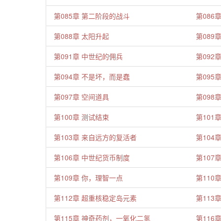
第085章 第二阶段的战斗
第086
第088章 太阳升起
第089
第091章 中世纪的佣兵
第092
第094章 不是坏，而是蠢
第095
第097章 空间道具
第098
第100章 测试结束
第101
第103章 来自远方的复活者
第104
第106章 中世纪货币制度
第107
第109章 你，理智一点
第110
第112章 超重核稳定岛元素
第113
第115章 神奇药剂，一氧化二氢
第116