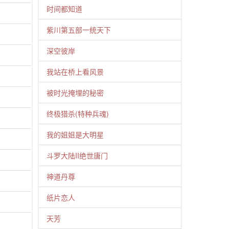
时间都知道
紫川第五部一统天下
深空彼岸
我站在桥上看风景
被时光掩埋的秘密
终极猎杀(特种兵魂)
我的姐姐是大明星
斗罗大陆II绝世唐门
神道丹尊
纸片恋人
天芳