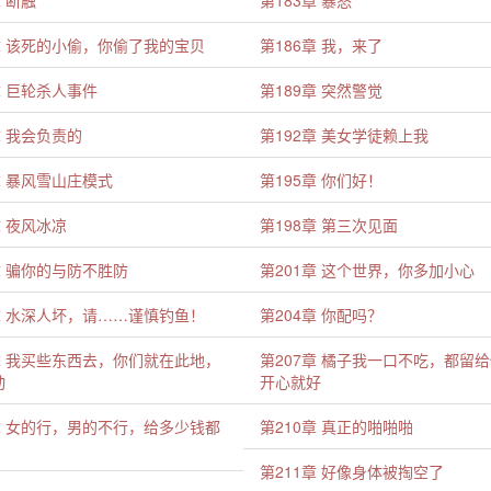
章 断触
第183章 暴怒
章 该死的小偷，你偷了我的宝贝
第186章 我，来了
章 巨轮杀人事件
第189章 突然警觉
章 我会负责的
第192章 美女学徒赖上我
章 暴风雪山庄模式
第195章 你们好！
章 夜风冰凉
第198章 第三次见面
章 骗你的与防不胜防
第201章 这个世界，你多加小心
章 水深人坏，请……谨慎钓鱼！
第204章 你配吗？
章 我买些东西去，你们就在此地，
第207章 橘子我一口不吃，都留
动
开心就好
章 女的行，男的不行，给多少钱都
第210章 真正的啪啪啪
第211章 好像身体被掏空了