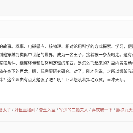
的故事。概率、电磁感应、核物理、相对论用科学的方式探索、学习，便
到他穿越到类似中世纪的世界，成为一名王子，接着被一条龙叼走。这有
库塔条件、绕翼环量和伯努利定理的东西，是怎么飞起来的？靠内置发动
骑在身下的巨龙，嗯，我需要研究研究。对了，刚才你说，之所以绑架我
伴？这个理由有点太勉强了吧？吼！巨龙怒吼着挥动双翼，直冲天际。
赝太子
/
奸臣直播间
/
登堂入室
/
军少的二婚夫人
/
喜欢我一下
/
鹰掠九天