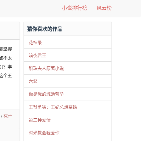
小说排行榜
风云榜
猜你喜欢的作品
花神录
能掌握
暗夜君王
点不太
机？李
斛珠夫人原著小说
这个王
六爻
你是我的城池营垒
王爷勇猛：王妃总想离婚
/
死亡
第三种爱情
时光教会我爱你