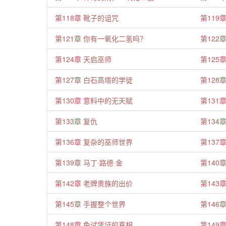
第118章 靴子的诅咒
第119
第121章 你有一氧化二氢吗？
第122
第124章 天启巫师
第125
第127章 白石高塔的学徒
第128
第130章 意料中的无天赋
第131
第133章 复仇
第134
第136章 复杂的巫师世界
第137
第139章 马丁·路德·金
第140
第142章 老牌贵族的出价
第143
第145章 手握整个世界
第146
第148章 免试凭证的真相
第149