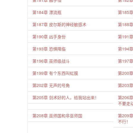
第181章 触手怪
第182
第184章 漂流瓶
第185
第187章 皮尔斯的神经敏感术
第188
第190章 凶手身份
第191
第193章 恐惧降临
第194
第196章 巫师级战斗
第197
第199章 有个东西叫虹膜
第200
第202章 无声的号角
第203
第205章 剑术好的人，给我站出来！
第206
不要走
第208章 巫师国和非巫师国
第209
不行！