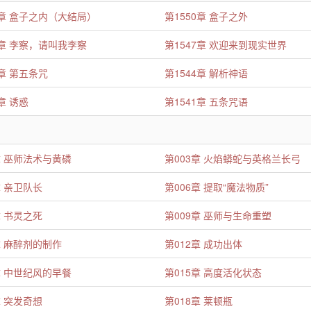
1章 盒子之内（大结局）
第1550章 盒子之外
8章 李察，请叫我李察
第1547章 欢迎来到现实世界
5章 第五条咒
第1544章 解析神语
章 诱惑
第1541章 五条咒语
章 巫师法术与黄磷
第003章 火焰蟒蛇与英格兰长弓
章 亲卫队长
第006章 提取“魔法物质”
章 书灵之死
第009章 巫师与生命重塑
章 麻醉剂的制作
第012章 成功出体
章 中世纪风的早餐
第015章 高度活化状态
章 突发奇想
第018章 莱顿瓶